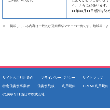
にありがとうございます
う、さらに頑張ります。
●●年●●月●●日感謝を込
※
掲載している内容は一般的な冠婚葬祭マナーの一例です。地域等によ
サイトのご利用条件
プライバシーポリシー
サイトマップ
特定信書便事業者
信書便約款
利用規約
D-MAIL利用規
©1999 NTT西日本株式会社