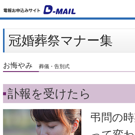
冠婚葬祭マナー集
お悔やみ
葬儀・告別式
訃報を受けたら
弔問の時
って変わ