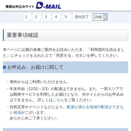
+
1
2
3
4
5
受付完了
詳細
重要事項確認
本ページに記載の各種ご案内をお読みいただき、「利用規約を読みまし
た」にチェックを入れた上で「同意する」ボタンを押してください。
お申込み、お届けに関して
・海外からはご利用いただけません。
・年末年始（12/31～1/3）の配達はできません。また、一部エリアで
は郵便サービスを利用したお届けとなり、当サイトからのお申込み
はできません。 詳しくは
こちら
をご覧ください。
・自然災害やイベントなどにより、
配達が遅れる地域や配達ができな
い地域
がございます。
あらかじめご了承ください。