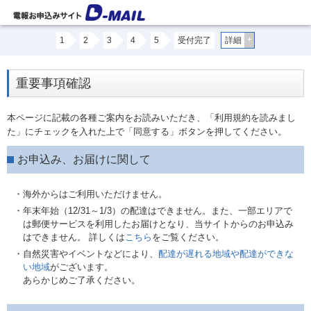
+
1
2
3
4
5
受付完了
詳細
重要事項確認
本ページに記載の各種ご案内をお読みいただき、「利用規約を読みまし
た」にチェックを入れた上で「同意する」ボタンを押してください。
お申込み、お届けに関して
・海外からはご利用いただけません。
・年末年始（12/31～1/3）の配達はできません。また、一部エリアで
は郵便サービスを利用したお届けとなり、当サイトからのお申込み
はできません。 詳しくは
こちら
をご覧ください。
・自然災害やイベントなどにより、
配達が遅れる地域や配達ができな
い地域
がございます。
あらかじめご了承ください。