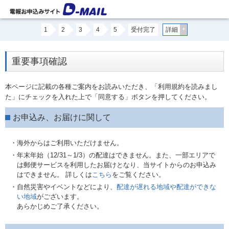
+
1
2
3
4
5
受付完了
詳細
重要事項確認
本ページに記載の各種ご案内をお読みいただき、「利用規約を読みまし
た」にチェックを入れた上で「同意する」ボタンを押してください。
お申込み、お届けに関して
・海外からはご利用いただけません。
・年末年始（12/31～1/3）の配達はできません。また、一部エリアで
は郵便サービスを利用したお届けとなり、当サイトからのお申込み
はできません。 詳しくは
こちら
をご覧ください。
・自然災害やイベントなどにより、
配達が遅れる地域や配達ができな
い地域
がございます。
あらかじめご了承ください。