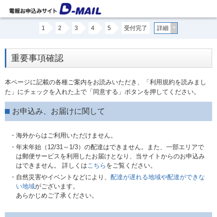
+
1
2
3
4
5
受付完了
詳細
重要事項確認
本ページに記載の各種ご案内をお読みいただき、「利用規約を読みまし
た」にチェックを入れた上で「同意する」ボタンを押してください。
お申込み、お届けに関して
・海外からはご利用いただけません。
・年末年始（12/31～1/3）の配達はできません。また、一部エリアで
は郵便サービスを利用したお届けとなり、当サイトからのお申込み
はできません。 詳しくは
こちら
をご覧ください。
・自然災害やイベントなどにより、
配達が遅れる地域や配達ができな
い地域
がございます。
あらかじめご了承ください。