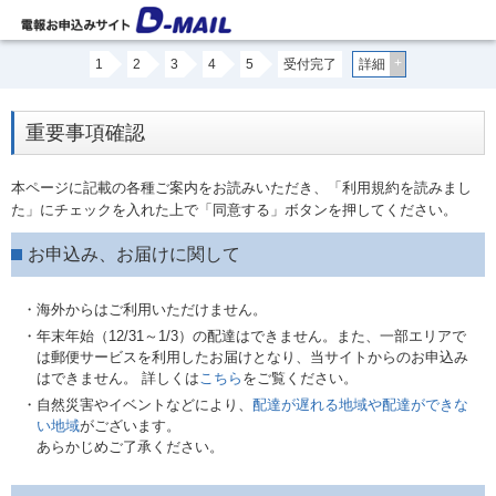
+
1
2
3
4
5
受付完了
詳細
重要事項確認
本ページに記載の各種ご案内をお読みいただき、「利用規約を読みまし
た」にチェックを入れた上で「同意する」ボタンを押してください。
お申込み、お届けに関して
・海外からはご利用いただけません。
・年末年始（12/31～1/3）の配達はできません。また、一部エリアで
は郵便サービスを利用したお届けとなり、当サイトからのお申込み
はできません。 詳しくは
こちら
をご覧ください。
・自然災害やイベントなどにより、
配達が遅れる地域や配達ができな
い地域
がございます。
あらかじめご了承ください。