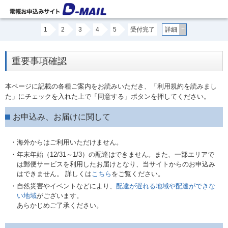
+
1
2
3
4
5
受付完了
詳細
重要事項確認
本ページに記載の各種ご案内をお読みいただき、「利用規約を読みまし
た」にチェックを入れた上で「同意する」ボタンを押してください。
お申込み、お届けに関して
・海外からはご利用いただけません。
・年末年始（12/31～1/3）の配達はできません。また、一部エリアで
は郵便サービスを利用したお届けとなり、当サイトからのお申込み
はできません。 詳しくは
こちら
をご覧ください。
・自然災害やイベントなどにより、
配達が遅れる地域や配達ができな
い地域
がございます。
あらかじめご了承ください。