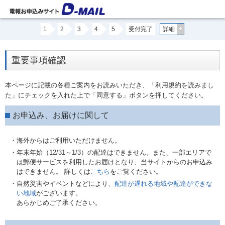
+
1
2
3
4
5
受付完了
詳細
重要事項確認
本ページに記載の各種ご案内をお読みいただき、「利用規約を読みまし
た」にチェックを入れた上で「同意する」ボタンを押してください。
お申込み、お届けに関して
・海外からはご利用いただけません。
・年末年始（12/31～1/3）の配達はできません。また、一部エリアで
は郵便サービスを利用したお届けとなり、当サイトからのお申込み
はできません。 詳しくは
こちら
をご覧ください。
・自然災害やイベントなどにより、
配達が遅れる地域や配達ができな
い地域
がございます。
あらかじめご了承ください。