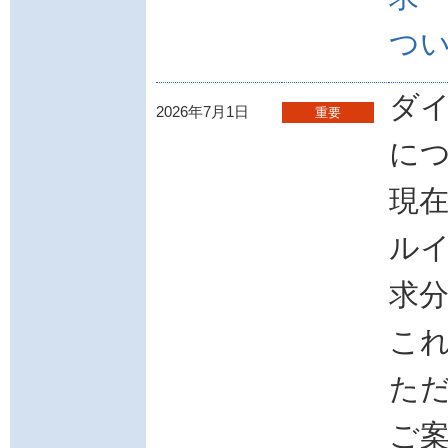
つ
ダ
2026年7月1日
重要
に
現
ルイ
求
こ
た
ご