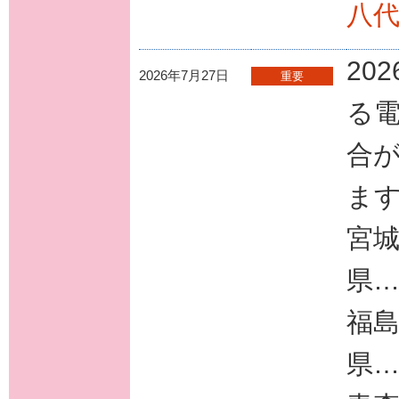
八
20
2026年7月27日
重要
る
合
ま
宮
県
福
県