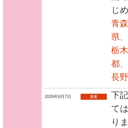
じ
青
県
栃
都
長
下
2026年8月7日
重要
ては
り