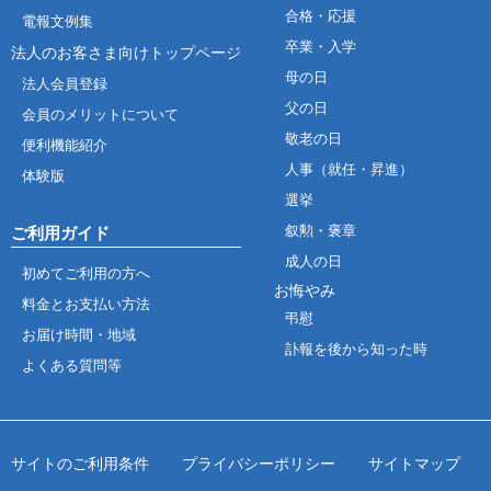
合格・応援
電報文例集
卒業・入学
法人のお客さま向けトップページ
母の日
法人会員登録
父の日
会員のメリットについて
敬老の日
便利機能紹介
人事（就任・昇進）
体験版
選挙
叙勲・褒章
ご利用ガイド
成人の日
初めてご利用の方へ
お悔やみ
料金とお支払い方法
弔慰
お届け時間・地域
訃報を後から知った時
よくある質問等
サイトのご利用条件
プライバシーポリシー
サイトマップ