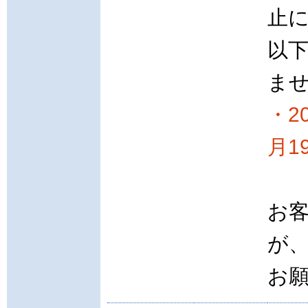
止
以
ま
・2
月1
お
が
お