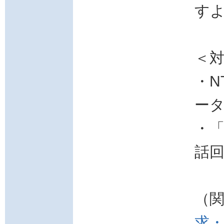
す
＜
・N
ー
・「
話
（
求