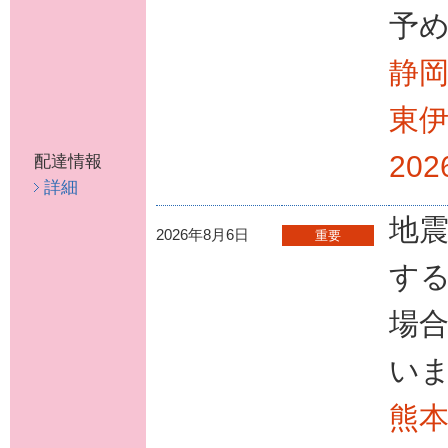
予
静
東
20
配達情報
詳細
地
2026年8月6日
重要
す
場
い
熊