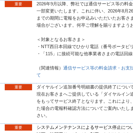
2026年9月以降、弊社では通信サービス等の料
重要
一部変更いたします。これに伴い、2026年8月2
までの期間に電報をお申込みいただいたお客さま
場合がございます。何卒ご理解を賜りますよう
＜対象となるお客さま＞
・NTT西日本回線でひかり電話（番号ポータビ
・「115」に接続可能な他事業者さまの電話回
（関連情報）
通信サービス等の料金請求・お支
て
ダイヤルイン追加番号明細書の提供終了につい
重要
現在お客さまへご提供している「ダイヤルイン追加
をもってサービス終了となります。これにより
た場合の電報料確認方法についてご案内いたし
さい。
システムメンテナンスによるサービス停止につ
重要