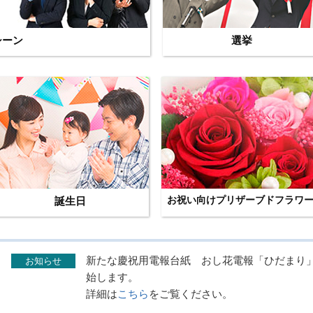
シーン
選挙
誕生日
お祝い向けプリザーブドフラワ
新たな慶祝用電報台紙 おし花電報「ひだまり」を
お知らせ
始します。
詳細は
こちら
をご覧ください。