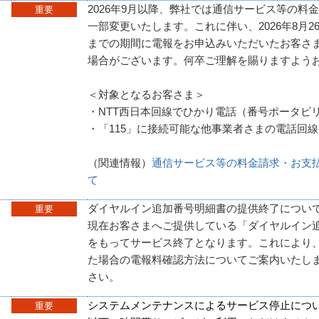
2026年9月以降、弊社では通信サービス等の料
重要
一部変更いたします。これに伴い、2026年8月2
までの期間に電報をお申込みいただいたお客さま
場合がございます。何卒ご理解を賜りますよう
＜対象となるお客さま＞
・NTT西日本回線でひかり電話（番号ポータビ
・「115」に接続可能な他事業者さまの電話回
（関連情報）
通信サービス等の料金請求・お支
て
ダイヤルイン追加番号明細書の提供終了につい
重要
現在お客さまへご提供している「ダイヤルイン追加
をもってサービス終了となります。これにより
た場合の電報料確認方法についてご案内いたし
さい。
システムメンテナンスによるサービス停止につ
重要