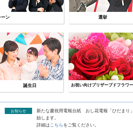
シーン
選挙
誕生日
お祝い向けプリザーブドフラワ
新たな慶祝用電報台紙 おし花電報「ひだまり」を
お知らせ
始します。
詳細は
こちら
をご覧ください。