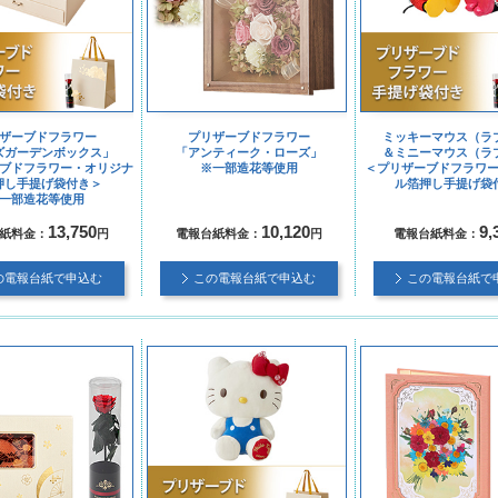
ザーブドフラワー
プリザーブドフラワー
ミッキーマウス（ラ
ズガーデンボックス」
「アンティーク・ローズ」
＆ミニーマウス（ラ
ブドフラワー・オリジナ
※一部造花等使用
＜プリザーブドフラワ
押し手提げ袋付き＞
ル箔押し手提げ袋
一部造花等使用
13,750
10,120
9,
紙料金：
円
電報台紙料金：
円
電報台紙料金：
の電報台紙で申込む
この電報台紙で申込む
この電報台紙で