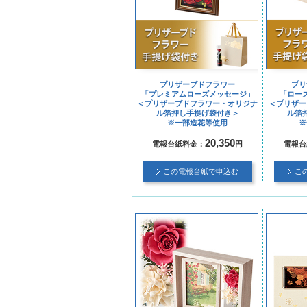
プリザーブドフラワー
プリ
「プレミアムローズメッセージ」
「ロー
＜プリザーブドフラワー・オリジナ
＜プリザー
ル箔押し手提げ袋付き＞
ル箔
※一部造花等使用
※
20,350
電報台紙料金：
円
電報台
この電報台紙で申込む
こ