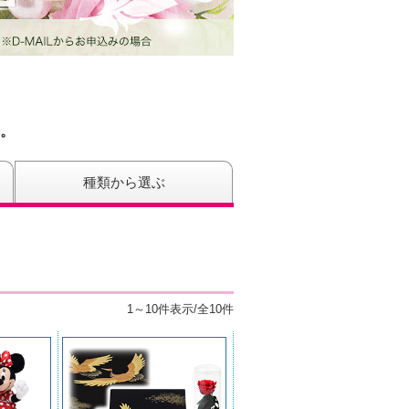
。
種類から選ぶ
1～10件表示/全10件