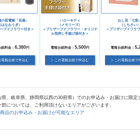
織小皿電報「花扇」
ハローキティ
おし花「七彩
（はなおうぎ）
（メモリーズ）
（しちさい
ーブドフラワー付き＞
＜プリザーブドフラワー・オリジナ
＜プリザーブドフラ
ル箔押し手提げ袋付き＞
6,380
5,500
5,
台紙料金：
円
電報台紙料金：
円
電報台紙料金：
の電報台紙で申込む
この電報台紙で申込む
この電報台紙で
山県、岐阜県、静岡県以西の30府県）でのお申込み・お届けに限定
一部については、ご利用頂けないエリアがございます。
商品のお申込み・お届けが可能なエリア