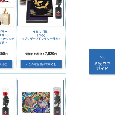
ブリー）
うるし「鶴」
ブリー）
（つる）
ー・オリジナ
＜プリザーブドフラワー付き＞
付き＞
350
7,920
円
電報台紙料金：
円
申込む
この電報台紙で申込む