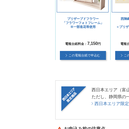
プリザーブドフラワー
西陣
「フラワーフォトフレーム」
※一部造花等使用
＜プリザ
7,150
電報台紙料金：
円
電報
この電報台紙で申込む
こ
西日本エリア（富
ただし、静岡県の
西日本エリア限定
お申込み前の注意点