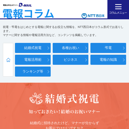
祝電・弔電をはじめとする電報に関するお役立ち情報を、NTT西日本がコラム形式でお送りし
ます。
マナーに関する情報や電報活用方法など、コンテンツを掲載しています。
結婚式祝電
各種お祝い
弔電
電報活用術
ビジネス
電報の知識
ランキング等
結婚式に招待されたけど、マナーが分からず
お困りではないですか？