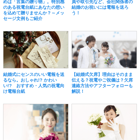
めは「言葉の贈り物」。特別感
員や取引先など、会社関係者の
のある祝電台紙にあなたの想い
結婚のお祝いには電報を送ろ
を込めて贈りませんか？～メッ
う！
セージ文例もご紹介
結婚式にセンスのいい電報を送
【結婚式欠席】理由はそのまま
るなら。おしゃれ!? かわい
伝える？祝電やご祝儀は？欠席
い!? おすすめ・人気の祝電向
連絡方法やアフターフォローも
け電報台紙
解説！