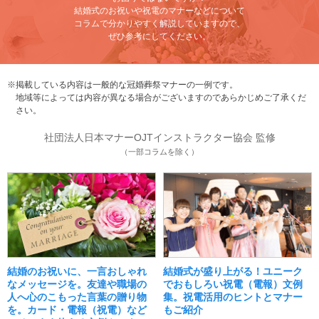
結婚式のお祝いや祝電のマナーなどについて
コラムで分かりやすく解説していますので、
ぜひ参考にしてください。
※掲載している内容は一般的な冠婚葬祭マナーの一例です。
地域等によっては内容が異なる場合がございますのであらかじめご了承くだ
さい。
社団法人日本マナーOJTインストラクター協会 監修
（一部コラムを除く）
結婚のお祝いに、一言おしゃれ
結婚式が盛り上がる！ユニーク
なメッセージを。友達や職場の
でおもしろい祝電（電報）文例
人へ心のこもった言葉の贈り物
集。祝電活用のヒントとマナー
を。カード・電報（祝電）など
もご紹介