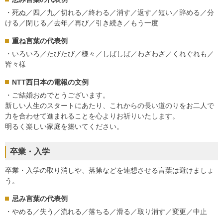
・死ぬ／四／九／切れる／終わる／消す／返す／短い／辞める／分
ける／閉じる／去年／再び／引き続き／もう一度
重ね言葉の代表例
・いろいろ／たびたび／様々／しばしば／わざわざ／くれぐれも／
皆々様
NTT西日本の電報の文例
・ご結婚おめでとうございます。
新しい人生のスタートにあたり、これからの長い道のりをお二人で
力を合わせて進まれることを心よりお祈りいたします。
明るく楽しい家庭を築いてください。
卒業・入学
卒業・入学の取り消しや、落第などを連想させる言葉は避けましょ
う。
忌み言葉の代表例
・やめる／失う／流れる／落ちる／滑る／取り消す／変更／中止