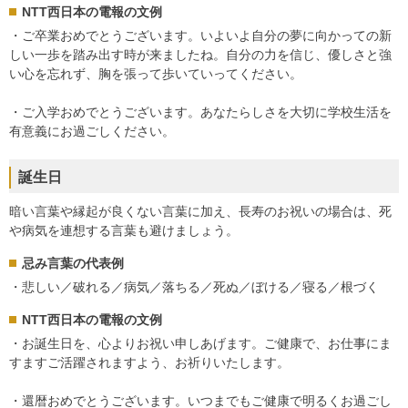
NTT西日本の電報の文例
・ご卒業おめでとうございます。いよいよ自分の夢に向かっての新
しい一歩を踏み出す時が来ましたね。自分の力を信じ、優しさと強
い心を忘れず、胸を張って歩いていってください。
・ご入学おめでとうございます。あなたらしさを大切に学校生活を
有意義にお過ごしください。
誕生日
暗い言葉や縁起が良くない言葉に加え、長寿のお祝いの場合は、死
や病気を連想する言葉も避けましょう。
忌み言葉の代表例
・悲しい／破れる／病気／落ちる／死ぬ／ぼける／寝る／根づく
NTT西日本の電報の文例
・お誕生日を、心よりお祝い申しあげます。ご健康で、お仕事にま
すますご活躍されますよう、お祈りいたします。
・還暦おめでとうございます。いつまでもご健康で明るくお過ごし