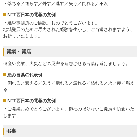
・落ちる／逸らす／外す／逃す／失う／倒れる／不況
NTT西日本の電報の文例
・選挙事務所のご開設、おめでとうございます。
地域発展のためご尽力された経験を生かし、ご当選されますよう、
お祈りいたします。
開業・開店
倒産や廃業、火災などの災害を連想させる言葉は避けましょう。
忌み言葉の代表例
・倒れる／衰える／失う／潰れる／疲れる／枯れる／火／赤／燃え
る
NTT西日本の電報の文例
・ご開業おめでとうございます。御社の限りないご発展を祈念いた
します。
弔事