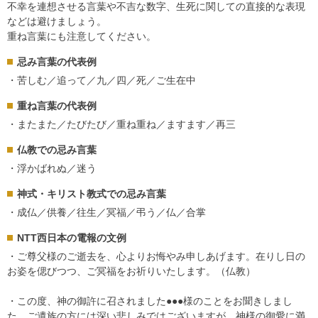
不幸を連想させる言葉や不吉な数字、生死に関しての直接的な表現
などは避けましょう。
重ね言葉にも注意してください。
忌み言葉の代表例
・苦しむ／追って／九／四／死／ご生在中
重ね言葉の代表例
・またまた／たびたび／重ね重ね／ますます／再三
仏教での忌み言葉
・浮かばれぬ／迷う
神式・キリスト教式での忌み言葉
・成仏／供養／往生／冥福／弔う／仏／合掌
NTT西日本の電報の文例
・ご尊父様のご逝去を、心よりお悔やみ申しあげます。在りし日の
お姿を偲びつつ、ご冥福をお祈りいたします。（仏教）
・この度、神の御許に召されました●●●様のことをお聞きしまし
た。ご遺族の方には深い悲しみではございますが、神様の御愛に満