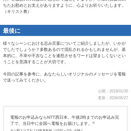
ちたお慰めとお支えがありますように、心よりお祈りいたします。
（キリスト教）
最後に
様々なシーンにおける忌み言葉についてご紹介しましたが、いかが
でしたでしょうか？多数あるので混乱されるかもしれませんが、基
本的に、不幸や不吉なことを連想させるワードは望ましくないとい
うことを意識することが大切です。
今回の記事を参考に、あなたらしいオリジナルのメッセージを電報
で送ってみてください。
公開：
2019/01/30
更新：
2026/05/27
電報のお申込みならNTT西日本。午後2時までのお申込み完
了で、当日中に全国へ電報をお届けします。
※
※一部エリアおよび年末年始（12/31～1/3）を除く。