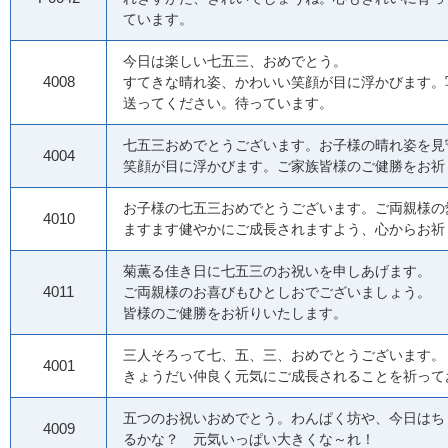
ています。
今日は楽しい七五三、おめ
4008
すてきな晴れ姿、かわいい笑顔が目に浮かびます。
送ってください。待っています。
七五三おめでとうございます。お子様の晴れ姿を見
4004
笑顔が目に浮かびます。ご家族皆様のご健勝をお祈
お子様の七五三おめでとうございます。ご両親様の
4010
ますます健やかにご成長されますよう、心からお祈
菊薫る佳き日に七五三のお祝いを申し
4011
ご両親様のお喜びもひとしおでござい
皆様のご健勝をお祈りいたします。
三人そろって七、五、三、おめでとう
4001
きょうだい仲良く元気にご成長されることを祈って
五つのお祝いおめでとう。わんぱく坊や、今日はち
4009
るかな？ 元気いっぱい大きくな～れ！