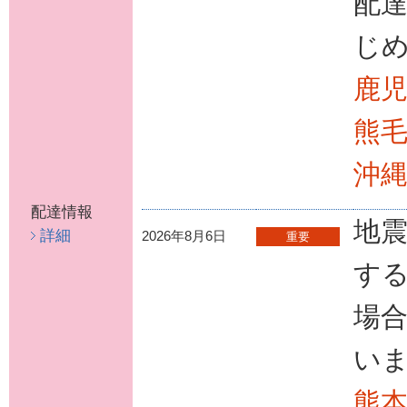
配
じ
鹿
熊
沖
配達情報
地
詳細
2026年8月6日
重要
す
場
い
熊