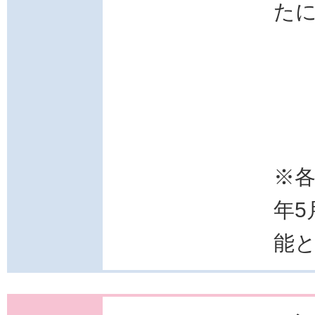
た
※各
年5
能