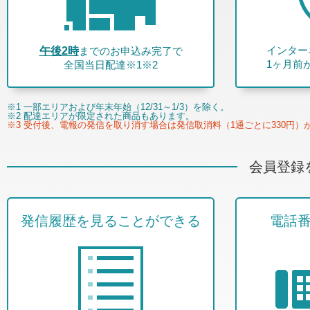
インター
午後2時
までのお申込み完了で
1ヶ月前
全国当日配達※1※2
※1 一部エリアおよび年末年始（12/31～1/3）を除く。
※2 配達エリアが限定された商品もあります。
※3 受付後、電報の発信を取り消す場合は発信取消料（1通ごとに330円）
会員登録
発信履歴を見ることができる
電話