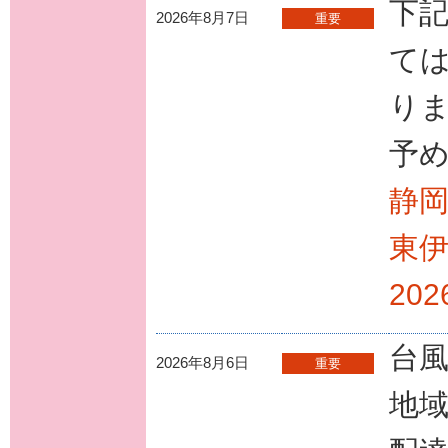
下
2026年8月7日
重要
ては
り
予
静
東
20
台
2026年8月6日
重要
地