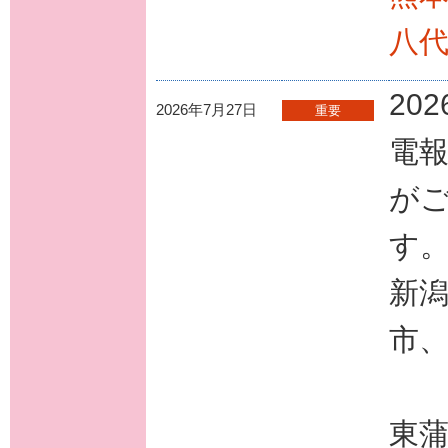
八
20
2026年7月27日
重要
電
が
す
新
市
十
東