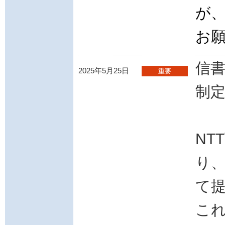
が
お
信
2025年5月25日
重要
制
NT
り
て
こ