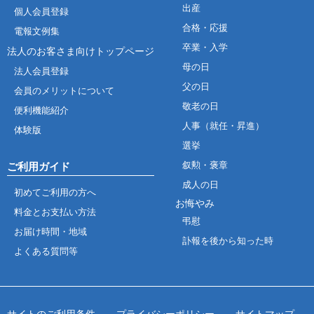
出産
個人会員登録
合格・応援
電報文例集
卒業・入学
法人のお客さま向けトップページ
母の日
法人会員登録
父の日
会員のメリットについて
敬老の日
便利機能紹介
人事（就任・昇進）
体験版
選挙
叙勲・褒章
ご利用ガイド
成人の日
初めてご利用の方へ
お悔やみ
料金とお支払い方法
弔慰
お届け時間・地域
訃報を後から知った時
よくある質問等