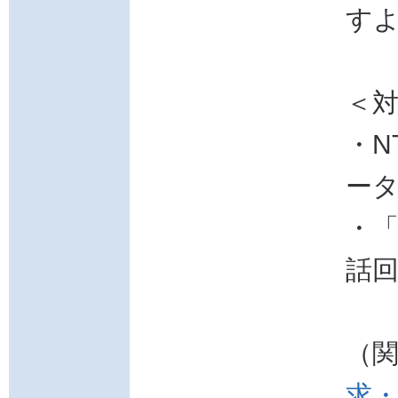
す
＜
・N
ー
・「
話
（
求